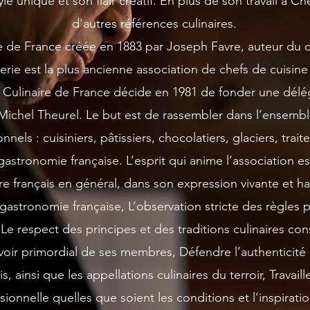
e unique et son flair créatif. En plus de son travail à Che
d'autres références culinaires.
 de France créée en 1883 par Joseph Favre, auteur du di
serie est la plus ancienne association de chefs de cuisine
Culinaire de France décide en 1981 de fonder une délé
Michel Theurel. Le but est de rassembler dans l’ensemb
els : cuisiniers, pâtissiers, chocolatiers, glaciers, trai
astronomie française. L’esprit qui anime l’association es
naire français en général, dans son expression vivante et 
a gastronomie française, L’observation stricte des règles p
 Le respect des principes et des traditions culinaires con
voir primordial de ses membres, Défendre l’authenticité 
is, ainsi que les appellations culinaires du terroir, Travai
ionnelle quelles que soient les conditions et l’inspirat