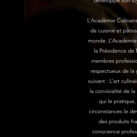
développé son styl
L’Académie Culinaire
de cuisine et pâtis
monde. L’Académie 
la Présidence de 
membres professionn
respectueux de la g
suivant : L’art culi
la convivialité de l
qui le pratique,
circonstances le de
des produits fra
conscience profess