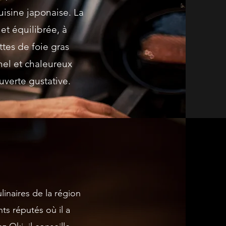
uisine japonaise. La
 et équilibrée, à
ttes de foie gras
nel et chaleureux
verte gustative.
linaires de la région
ts réputés où il a