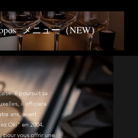
opos
メニュー（NEW）
ise. Il poursuit sa
elles, il officiera
tre ans, avant
hez Oki" en 2004.
 pour vous offrir une