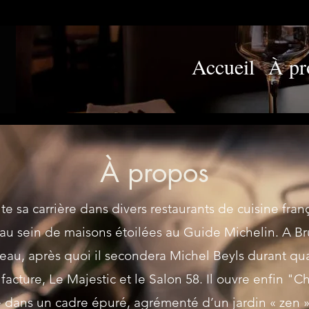
Accueil
À pr
À propos
e sa carrière dans divers restaurants de cuisine frança
 au sein de maisons étoilées au Guide Michelin. A Brux
eau, après quoi il secondera Michel Beyls durant qua
acture, Le Majestic et le Salon 58. Il ouvre enfin "C
e dans un cadre épuré, agrémenté d’un jardin « zen »,