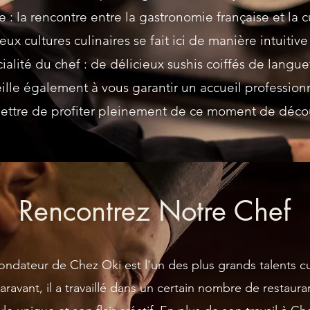
: la rencontre entre la gastronomie française et la c
eux cultures culinaires se fait ici de manière intuitive
ialité du chef : de délicieux sushis coiffés de langue
eille également à vous garantir un accueil profession
ettre de profiter pleinement de ce moment de décou
Rencontrez Notre Chef
 fondateur de Chez Oki est l'un des plus grands talents cu
ravant, il a travaillé dans un certain nombre de restauran