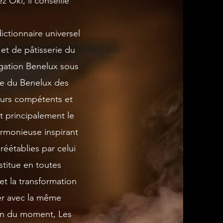
z Oki, il conseille
ctionnaire universel
 et de pâtisserie du
gation Benelux sous
le du Benelux des
teurs compétents et
t principalement le
harmonieuse inspirant
réétablies par celui
stitue en toutes
et la transformation
ller avec la même
ion du moment, Les